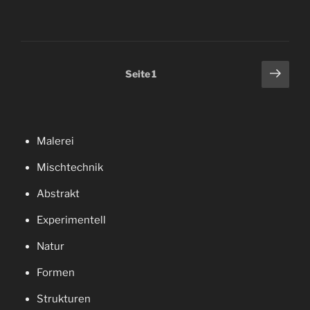
Seitennummerierung
Näch
Seite
1
Seit
der
Beiträge
Malerei
Mischtechnik
Abstrakt
Experimentell
Natur
Formen
Strukturen