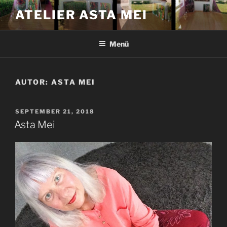
Zum
ATELIER ASTA MEI
Inhalt
springen
Menü
AUTOR:
ASTA MEI
VERÖFFENTLICHT
SEPTEMBER 21, 2018
AM
Asta Mei