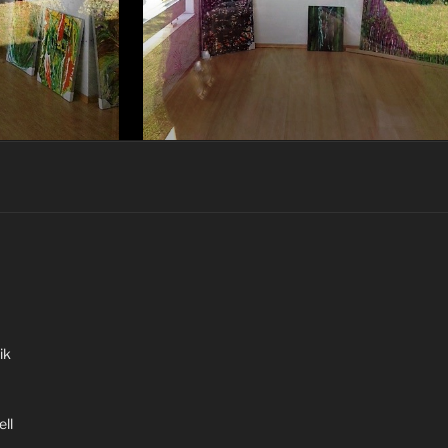
ik
ll