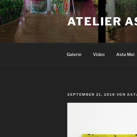
Zum
Inhalt
ATELIER A
springen
Galerie
Video
Asta Mei
VERÖFFENTLICHT
SEPTEMBER 21, 2018
VON
AST
AM