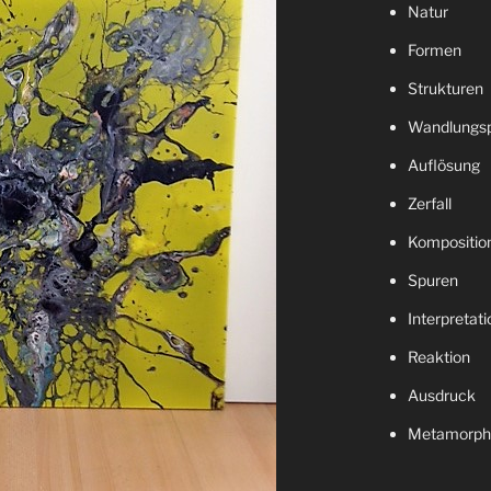
Natur
Formen
Strukturen
Wandlungs
Auflösung
Zerfall
Kompositio
Spuren
Interpretati
Reaktion
Ausdruck
Metamorph