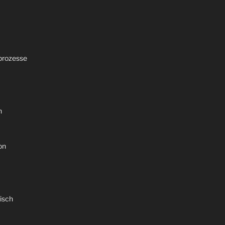
prozesse
n
on
isch