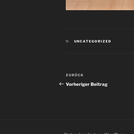
KATEGORIEN
UNCATEGORIZED
Beitragsnavigation
Vorheriger
ZURÜCK
Beitrag
Vorheriger Beitrag