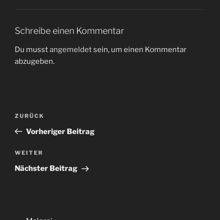
Schreibe einen Kommentar
Du musst
angemeldet
sein, um einen Kommentar
abzugeben.
Beitragsnavigation
Vorheriger
ZURÜCK
Beitrag
Vorheriger Beitrag
Nächster
WEITER
Beitrag
Nächster Beitrag