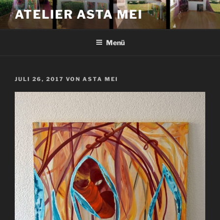
Zum
ATELIER ASTA MEI
Inhalt
springen
Menü
VERÖFFENTLICHT
JULI 26, 2017
VON
ASTA MEI
AM