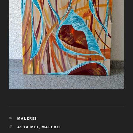
KATEGORIEN
MALEREI
SCHLAGWÖRTER
ASTA MEI
,
MALEREI