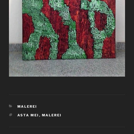
KATEGORIEN
MALEREI
SCHLAGWÖRTER
ASTA MEI
,
MALEREI