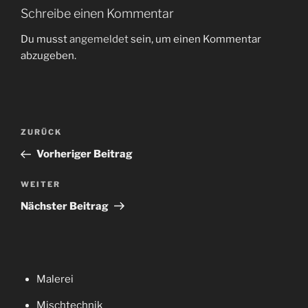
Schreibe einen Kommentar
Du musst
angemeldet
sein, um einen Kommentar
abzugeben.
Beitragsnavigation
Vorheriger
ZURÜCK
Beitrag
Vorheriger Beitrag
Nächster
WEITER
Beitrag
Nächster Beitrag
Malerei
Mischtechnik